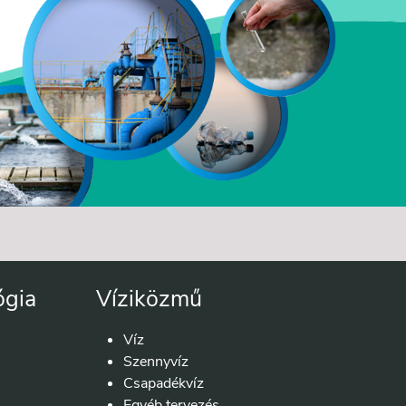
ógia
Víziközmű
Víz
Szennyvíz
Csapadékvíz
Egyéb tervezés