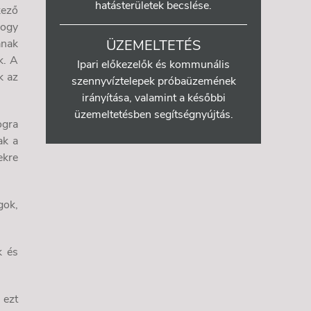
hatásterületek becslése.
kező
hogy
ának
ÜZEMELTETÉS
k. A
Ipari előkezelők és kommunális
k az
szennyvíztelepek próbaüzemének
irányítása, valamint a későbbi
üzemeltetésben segítségnyújtás.
ogra
ak a
ekre
gok,
k és
 ezt