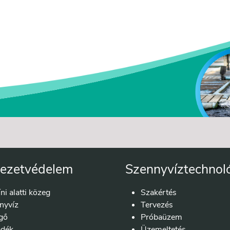
ezetvédelem
Szennyvíztechnol
íni alatti közeg
Szakértés
nyvíz
Tervezés
gő
Próbaüzem
adék
Üzemeltetés