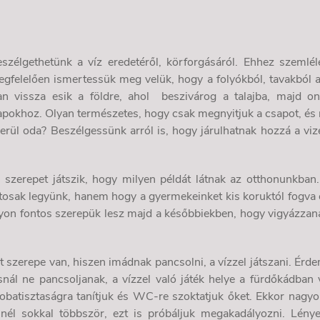
eszélgethetünk a víz eredetéről, körforgásáról. Ehhez szemlél
megfelelően ismertessük meg velük, hogy a folyókból, tavakból a
n vissza esik a földre, ahol
beszivárog a talajba, majd o
csapokhoz. Olyan természetes, hogy csak megnyitjuk a csapot, és
kerül oda? Beszélgessünk arról is, hogy járulhatnak hozzá a viz
szerepet játszik, hogy milyen példát látnak az otthonunkban.
tosak legyünk, hanem hogy a gyermekeinket kis koruktól fogva 
nagyon fontos szerepük lesz majd a későbbiekben, hogy vigyázzan
 szerepe van, hiszen imádnak pancsolni, a vízzel játszani. Érd
nál ne pancsoljanak, a vízzel való játék helye a fürdőkádban 
obatisztaságra tanítjuk és WC-re szoktatjuk őket. Ekkor nagyo
snél sokkal többször, ezt is próbáljuk megakadályozni. Lény