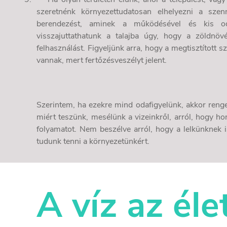
szeretnénk környezettudatosan elhelyezni a szenn
berendezést, aminek a működésével és kis oda
visszajuttathatunk a talajba úgy, hogy a zöldnövé
felhasználást. Figyeljünk arra, hogy a megtisztított 
vannak, mert fertőzésveszélyt jelent.
Szerintem, ha ezekre mind odafigyelünk, akkor renge
miért teszünk, mesélünk a vizeinkről, arról, hogy ho
folyamatot. Nem beszélve arról, hogy a lelkünknek i
tudunk tenni a környezetünkért.
A víz az éle