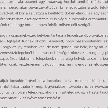
szcsatorna alá betenni egy műanyag hordót, amiből máris tu
Innen pedig akár búvárszivattyúval ki lehet juttatni a zöld felül
attyút, akkor a szivattyú a beállított időben elindul és egy szór
őrendszerhez csatlakoztatva el is végzi a locsolást automatiku
nk róla hogy honnan hova folyik, milyen célt szolgál.
ogy a csapadékvizek helyben tartása a legcélszerűbb gyakorlat
sok fejfájást tudnak okozni. Ahelyett, hogy hasznosítanánk ez
k, hogy ez így rendben van, de nem gondolunk bele, hogy mi le
szennyvíztelepeknél hatalmas nehézséget okoz ez a rengeteg p
csapadékos időben, a telepeknek nincs elég helyük tározni a be
títás csak részlegesem valósul meg, ami sajnos az élővizei
átjuk locsolómérővel és a locsolás, illetve medence töltés ut
forintot takaríthatunk meg. Ugyanakkor
továbbra is az ivóvizü
gy így van olyan település, ahol nem jut elég ivóvíz a háztartáso
ökkenthetjük az ivóvíz felhasználást.