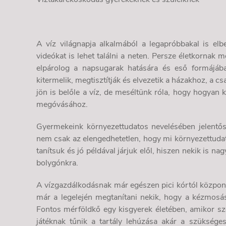
A víz világnapja alkalmából a legapróbbakal is elb
videókat is lehet találni a neten. Persze életkornak 
elpárolog a napsugarak hatására és eső formájába
kitermelik, megtisztítják és elvezetik a házakhoz, a 
jön is belőle a víz, de meséltünk róla, hogy hogyan 
megóvásához.
Gyermekeink környezettudatos nevelésében jelentős 
nem csak az elengedhetetlen, hogy mi környezettuda
tanítsuk és jó példával járjuk elől, hiszen nekik is 
bolygónkra.
A vízgazdálkodásnak már egészen pici kórtól központ
már a legelején megtanítani nekik, hogy a kézmosás
Fontos mérföldkő egy kisgyerek életében, amikor sz
játéknak tűnik a tartály lehúzása akár a szüksége