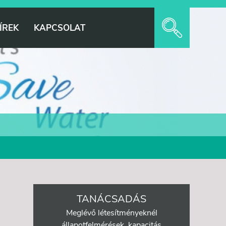
ÍREK
KAPCSOLAT
TANÁCSADÁS
Meglévő létesítményeknél
állapotfelmérések, kapacitás