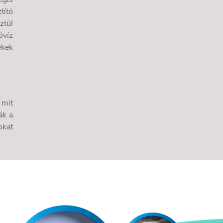
tító
ztül
óvíz
ekek
 mit
ák a
okat