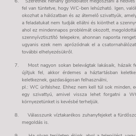
6.
Szeretnék néhány gondolatot megosztani a nedves 
fel van tüntetve, hogy WC-ben lehúzható. Igen, való
okozhat a hálózatban és az átemelő szivattyúk, amely
a feladatukat nem tudják ellátni és kiönthet a szenny
ahol ez mindennapos problémát okozott, megoldották 
szennyívztisztító telepekre, ahonnan naponta reng
ugyanis ezek nem aprózódnak el a csatornahálózat
további elhelyezésükről.
7.
Most nagyon sokan belevágtak lakásaik, házaik fe
újítjuk fel, akkor érdemes a háztartásban kelet
keletkeznek, gazdaságosan felhasználni,
pl.: WC ürítéshez. Ehhez nem kell túl sok minden, eg
egy szivattyú, amivel vissza lehet forgatni a 
környezetünket is kevésbé terheljük.
8.
Válasszunk víztakarékos zuhanyfejeket a fürdőszo
megoldás is.
9.
Ha olyan területen élünk, ahol a települést, vagy