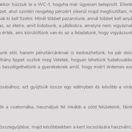
 akkor húzzuk le a WC-t, hogyha már ügyesen belepisilt. Ellen
izet, ahol szintén rengeteg pénzért sikerül majd megtisztítani, 
ak ki kell fizetni. Minél többet pazarolunk, annál többet kell any
z, az ételre, amit kidobunk, a játékokra, amelyre nem vigyázna
 érték, ami körülöttünk van és az a feladatunk, hogy vigyázzun
unk elől, hanem pénztárcánknak is kedvezhetünk, ha pár dol
hány tippet osztok meg Veletek, hogyan lehetünk tudatosabb
n beszélgethetünk a gyerekeknek arról, hogy miért érdemes ez
osásához, azt gyűjtsük össze egy edényben és később a virá
 a csatornába, használjuk fel inkább a zöld felületeink, fáin
összegyűjtése, majd későbbiekben a kert locsolására használni,