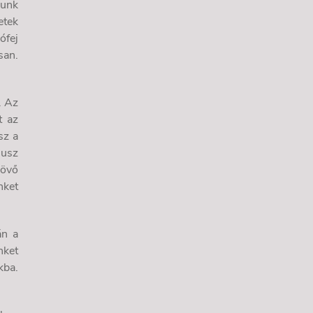
dunk
etek
ófej
san.
. Az
t az
sz a
lusz
jövő
nket
án a
nket
kba.