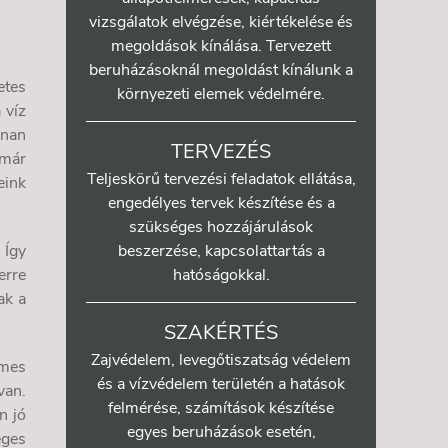
vizsgálatok elvégzése, kiértékelése és
megoldások kínálása. Tervezett
beruházásoknál megoldást kínálunk a
etes
környezeti elemek védelmére.
 víz
nnan
TERVEZÉS
 már
Teljeskörű tervezési feladatok ellátása,
eink
engedélyes tervek készítése és a
szükséges hozzájárulások
 Így
beszerzése, kapcsolattartás a
erre
hatóságokkal.
ak a
SZAKÉRTÉS
Zajvédelem, levegőtiszatság védelem
emes
és a vízvédelem területén a hatások
van.
felmérése, számítások készítése
n jó
egyes beruházások esetén,
eges