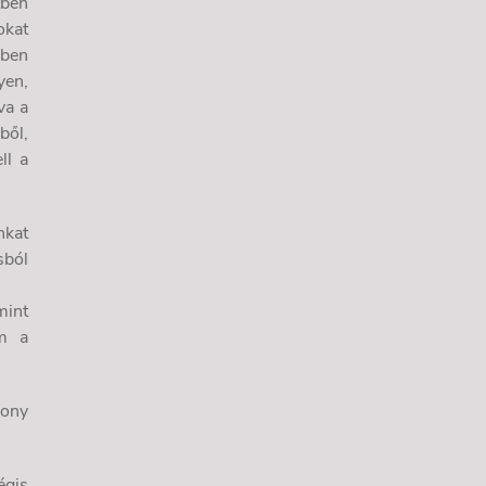
tben
okat
zben
yen,
va a
ből,
ll a
nkat
sból
mint
em a
kony
égis