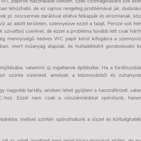
WC papírok használatát illetően. Ezek csomagolására sok ese
ban lehúzható, de ez sajnos rengeteg problémával jár, dudulás
ek pl. nincsennek darálóval ellátva felkapják és elromlanak, kö
víz az adott területen, szennyezve ezzel a talajt. Persze sok hel
szivattyú cserével, de ezzel a probléma tovább lett csak hárít
eteg mennyiségű nedves WC papír kerül kifogásra a szennyvíz
ban, mert műanyag alapúak, és hulladékként gondoskodni ke
lújításába, valamint új ingatlanok építésébe. Ha a fürdőszobá
kező szürke vizeinket, amelyek a kézmosásból és zuhanyzá
y nagyobb tartály, amiben lehet gyűjteni a használtvizet, vala
WC-hez. Ezzel nem csak a vízszámlánkkal spórólunk, han
bánkba, mellyel szintén spórolhatunk a vízzel és költséghaté
 azt az adott ingatlant nem lehet közcsatornával ellátni, de m