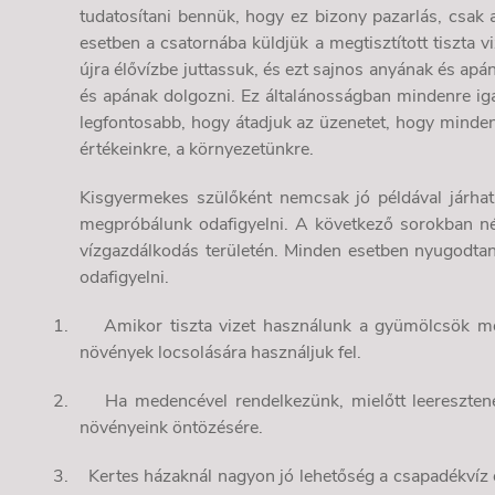
tudatosítani bennük, hogy ez bizony pazarlás, csak
esetben a csatornába küldjük a megtisztított tiszta v
újra élővízbe juttassuk, és ezt sajnos anyának és apán
és apának dolgozni. Ez általánosságban mindenre iga
legfontosabb, hogy átadjuk az üzenetet, hogy minden
értékeinkre, a környezetünkre.
Kisgyermekes szülőként nemcsak jó példával járhat
megpróbálunk odafigyelni. A következő sorokban né
vízgazdálkodás területén. Minden esetben nyugodta
odafigyelni.
1.
Amikor tiszta vizet használunk a gyümölcsök m
növények locsolására használjuk fel.
2.
Ha medencével rendelkezünk, mielőtt leeresztenék
növényeink öntözésére.
3.
Kertes házaknál nagyon jó lehetőség a csapadékvíz 