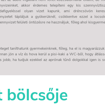
yvizeinket, akkor érdemes telepíteni egy kis szennyvíztisz
figyeléssel olyan vizet kapunk, ami dréncsövön keres
nyzetet tápláljuk a gyökerüknél, csökkentve ezzel a locsol
szennyvizet felületi öntözésre ne használjuk, főleg ahol kisgyerm
teget taníthatunk gyermekeinknek, főleg, ha el is magyarázzuk
nnan jön a víz és hova kerül a pisi-kaki a WC-ből, hogy átláss
s jobb, ha tudjuk ezekkel az aprónak tűnő dolgokkal igen is s
t bölcsője