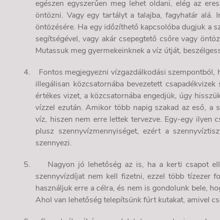
egészen egyszerűen meg lehet oldani, elég az ere
öntözni. Vagy egy tartályt a talajba, fagyhatár alá. 
öntözésére. Ha egy időzíthető kapcsolóba dugjuk a sziv
segítségével, vagy akár csepegtető csőre vagy öntöz
Mutassuk meg gyermekeinknek a víz útját, beszélgessü
4.
Fontos megjegyezni vízgazdálkodási szempontból, h
illegálisan közcsatornába bevezetett csapadékvizek 
értékes vizet, a közcsatornába engedjük, úgy hisszü
vízzel ezután. Amikor több napig szakad az eső, a 
víz, hiszen nem erre lettek tervezve. Egy-egy ilyen 
plusz szennyvízmennyiséget, ezért a szennyvíztisz
szennyezi.
5.
Nagyon jó lehetőség az is, ha a kerti csapot ell
szennyvízdíjat nem kell fizetni, ezzel több tízezer 
használjuk erre a célra, és nem is gondolunk bele, ho
Ahol van lehetőség telepítsünk fúrt kutakat, amivel cs