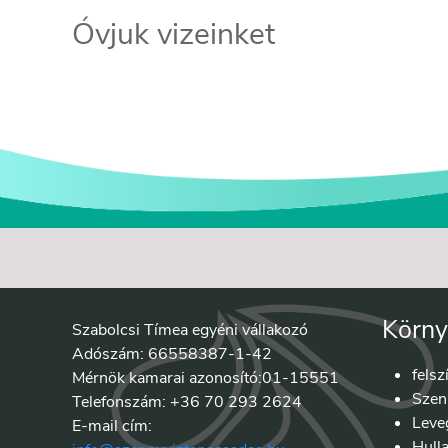
Óvjuk vizeinket
Körny
Szabolcsi Tímea egyéni vállakozó
Adószám: 66558387-1-42
felsz
Mérnök kamarai azonosító:01-15551
Szen
Telefonszám: +36 70 293 2624
Leve
E-mail cím:
Hull