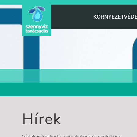
KÖRNYEZETVÉD
Hírek
Víztakarékoskodás gyerekeknek és szüleiknek